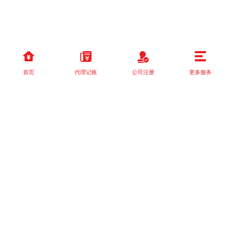
首页
代理记账
公司注册
更多服务
以上就是本站关于[国家税务总局关于落实支持小型微利企业和个体
工商户发展所得税优]的详细介绍。 如果您还有什么疑问或需求，请
【立即咨询】客服或添加VX: XXXXXX由我们的专业顾问免费为您