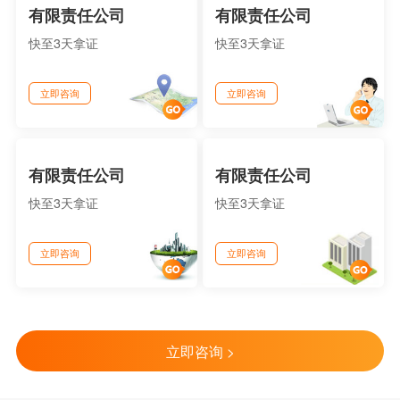
有限责任公司
有限责任公司
快至3天拿证
快至3天拿证
立即咨询
立即咨询
有限责任公司
有限责任公司
快至3天拿证
快至3天拿证
立即咨询
立即咨询
立即咨询 >