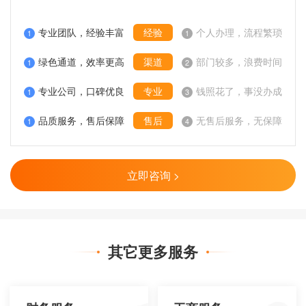
经验
专业团队，经验丰富
个人办理，流程繁琐
渠道
绿色通道，效率更高
部门较多，浪费时间
专业
专业公司，口碑优良
钱照花了，事没办成
售后
品质服务，售后保障
无售后服务，无保障
立即咨询 >
其它更多服务