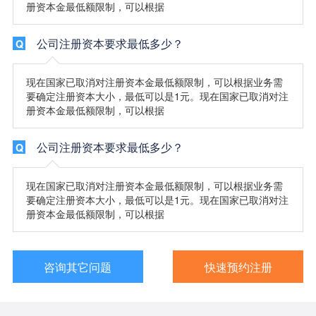
册资本金最低额限制，可以根据
公司注册资本要求最低多少？
现在国家已取消对注册资本金最低额限制，可以根据业务需
要确定注册资本大小，最低可以是1元。现在国家已取消对注
册资本金最低额限制，可以根据
公司注册资本要求最低多少？
现在国家已取消对注册资本金最低额限制，可以根据业务需
要确定注册资本大小，最低可以是1元。现在国家已取消对注
册资本金最低额限制，可以根据
咨询其它问题
快速预约注册