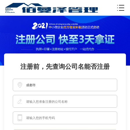
资质许可
注册前，先查询公司名能否注册